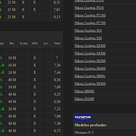
Nikon Coolpix P310
A
21 M
X
X
8,31
Nikon Coolpix P510
A
21 M
X
X
7,81
Nikon Coolpix P7100
A
21 M
X
9,13
Nikon Coolpix P7700
Nikon Coolpix S01
Nikon Coolpix S30
ipo
Res.
35 mm
APSc
Act.
Valor
Nikon Coolpix S3300
Nikon Coolpix S4300
A
16 M
X
7
Nikon Coolpix S6300
-B
16 M
X
7,56
Nikon Coolpix S6400
-B
24 M
X
7,44
Nikon Coolpix S800c
A
40 M
X
8,56
Nikon Coolpix S9300
A
24 M
X
7,69
Nikon D800E
A
40 M
X
9,25
Nikon D3200
A
40 M
X
6,56
-B
26 M
X
7,25
A
40 M
X
7,88
A
40 M
X
7,38
Modelos probados
-B
40 M
X
6,75
Olympus E-3