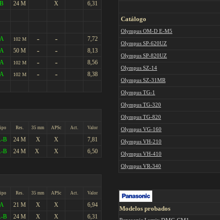
B
24 M
X
6,31
Catálogo
Olympus OM-D E-M5
-
-
A
7,72
102 M
Olympus SP-620UZ
-
-
A
50 M
8,13
Olympus SP-820UZ
-
-
A
8,56
102 M
Olympus SZ-14
-
-
A
8,38
102 M
Olympus SZ-31MR
Olympus TG-1
Olympus TG-320
Olympus TG-820
ipo
Res.
35 mm
APSc
Act.
Valor
Olympus VG-160
-B
24 M
X
X
7,81
Olympus VH-210
-B
24 M
X
X
6,50
Olympus VH-410
Olympus VR-340
ipo
Res.
35 mm
APSc
Act.
Valor
A
21 M
X
X
6,94
Modelos probados
-B
24 M
X
X
6,31