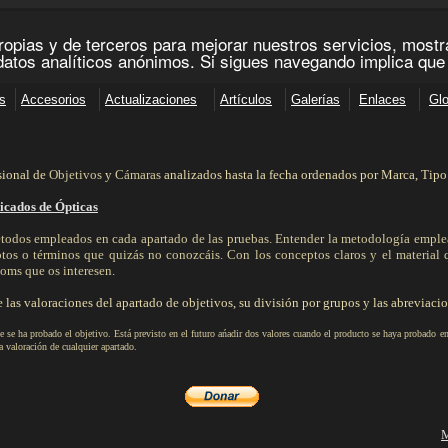
sional de
Objetivos
y
Cámaras
analizados hasta la fecha ordenados por Marca, Tip
icados de Ópticas
todos empleados en cada apartado de las pruebas. Entender la metodología emple
ptos o términos que quizás no conozcáis. Con los conceptos claros y el material 
ooms que os interesen.
 las valoraciones del apartado de objetivos, su división por grupos y las abreviacio
e se ha probado el objetivo. Está previsto en el futuro ańadir dos valores cuando el producto se haya probado e
a valoración de cualquier apartado.
M