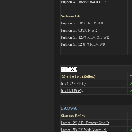
Fujinon XF 18-55/2,8-4 R O.I.S.
Sistema GF
Fujinon GF 50/3,5 R LM WR
Fujinon GF 63/2,8 R WR
Fujinon GF 120/4 R LM OIS WR
Fujinon GF 32-64/4 R LM WR
M o d e l o s (Reflex)
T
Irix 15/2,4 Firefly
A
Irix 11/4 Firefly
A
LAOWA
Sistema Reflex
T
Laowa 12/2,8 D- Dreamer Zero-D
Laowa 15/4 FX Wide Macro 1:1
A