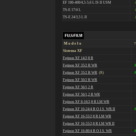
EF 100-400/4,5-5,6 L IS II USM
TS-E 17/4 L
TS-E 24/3,5 L II
M o d e l o
T
Sistema XF
Fujinon XF 14/2,8 R
Fujinon XF 35/2 R WR
A
Fujinon XF 35/2 R WR
(R)
A
Fujinon XF 50/2 R WR
Fujinon XF 56/1,2 R
Fujinon XF 56/1,2 R WR
Fujinon XF 8-16/2,8 R LM WR
Fujinon XF 10-24/4 R O.I.S. WR II
A
Fujinon XF 16-55/2,8 R LM WR
Fujinon XF 16-55/2,8 R LM WR II
Fujinon XF 16-80/4 R O.I.S. WR
A