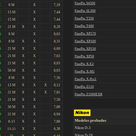
FinePix S4500
C
8 M
X
7,19
FinePix SL300
C
15 M
X
7,44
FinePix T
350
C
15 M
X
7,44
FinePix T400
A
21 M
X
X
8,28
A
8 M
X
8,03
FinePix XP170
A
8 M
X
X
8,31
FinePix
XP100
A
21 M
X
X
6,69
FinePix
XP150
A
21 M
X
X
7,63
FinePix
XP50
A
21 M
X
X
8,03
FinePix X-E2
A
50 M
X
X
8,03
FinePix X-M1
A
8 M
X
X
7,56
FinePix X-Pro1
A
13 M
X
X
X
8,12
FinePix
Z110
A
21 M
X
X
X
7,81
FinePix
Z1000EXR
A
21 M
X
X
7,50
A
30 M
X
X
7,88
B
21 M
X
X
6,94
Modelos probados
A
8-13
X
X
7,88
Nikon D-3
A
X
X
6,38
13-21
Nikon D-3X