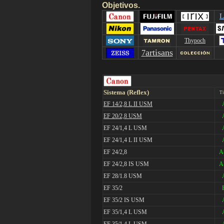
Objetivos.
Thypoch
artisans
7
Sistema (Reflex)
Ti
EF 14/2,8 L II USM
EF 20/2,8 USM
EF 24/1,4 L USM
EF 24/1,4 L II USM
EF 24/2,8
A
EF 24/2,8 IS USM
A
EF 28/1.8 USM
EF 35/2
EF 35/2 IS USM
EF 35/1,4 L USM