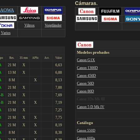
Cámaras
.
LAOWA
Viltrox
Voigtländer
V
arios
Modelos probados
po
Res.
35 mm
APSc
Act.
Valor
Canon
G1X
A
21 M
X
6,63
Canon 1300D
A
13 M
X
6,88
Canon 450D
A
8 M
X
8,13
Canon 50D
A
21 M
X
7,88
Canon 80D
-B
21 M
X
7,69
Canon 1Ds Mk III
-B
21 M
X
X
7,19
Canon
5 D Mk IV
A
13 M
X
7,25
B
21 M
X
X
7,75
Catálogo
A
21 M
X
X
8,19
Canon 550D
A
8 M
X
8,38
Canon 60Da