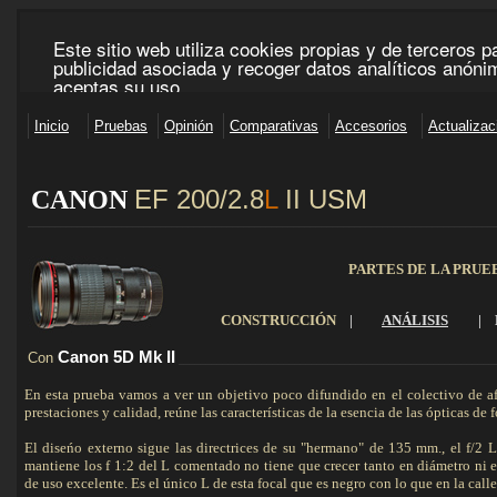
EF 200/2.8
L
II U
SM
CANON
____________________________________________________________________________________
PARTES DE LA PRUE
CONSTRUCCIÓN
|
ANÁLISIS
|
Canon 5D
Mk
II
Con
_________________________________________________________
En esta prueba vamos a ver un objetivo poco difundido en el colectivo de a
prestaciones y calidad, reúne las características de la esencia de las ópticas de fo
El diseńo externo sigue las directrices de su "hermano" de 135 mm., el f/
mantiene los f 1:2 del L comentado no tiene que crecer tanto en diámetro ni
de uso excelente. Es el único L de esta focal que es negro con lo que en la cal