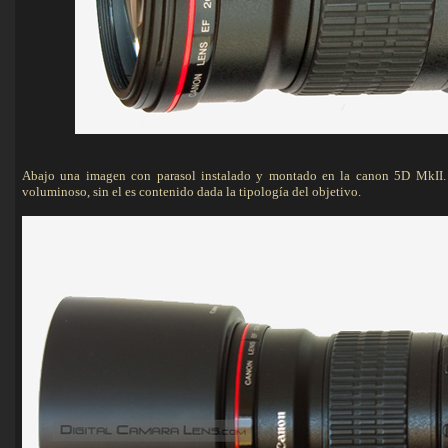
Abajo una imagen con parasol instalado y montado en la canon 5D MkII. E
voluminoso, sin el es contenido dada la tipología del objetivo.