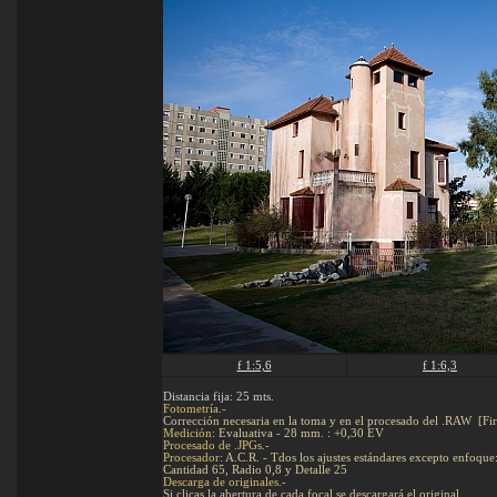
f 1:5,6
f 1:6,3
Distancia fija: 25 mts.
Fotometría.-
Corrección necesaria en la toma y en el procesado del .RAW [F
Medición
: Evaluativa - 28 mm. : +0,30 EV
Procesado de .JPGs.-
Procesador
: A.C.R. - Tdos los ajustes estándares excepto enfoque
Cantidad 65, Radio 0,8 y Detalle 25
Descarga de originales.-
Si clicas la abertura de cada focal se descargará el original.