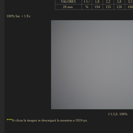
VALORES
f 1:/
1,8
2,2
2,8
3,5
28 mm.
%
194
155
126
106
100% Sat. = 1 Ev
f 1:5,6 106%
***
Si clicas la imagen se descargará la muestras a 1024 px.