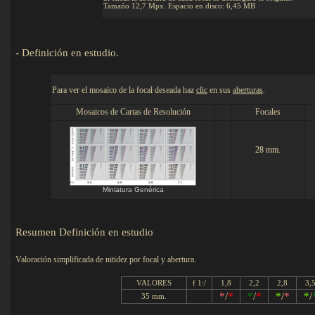
Tamańo 12,7 Mpx. Espacio en disco: 6,45 MB
-
Definición en estudio
.
Detalles
Para ver el mosaico de la focal deseada haz
clic
en sus
aberturas
.
Mosaicos de Cartas de Resolución
Focales
28 mm.
Miniatura Genérica
Resumen
Definición en estudio
Valoración simplificada
de nitidez por focal y abertura.
VALORES
f 1:/
1,8
2,2
2,8
3,
*
/
*
*
/
*
*
/
*
*
/
35 mm.
.