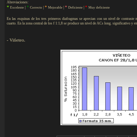
Abreviaciones:
*
*
*
*
*
|
|
|
|
Excelente
Correcto
Mejorable
Deficiente
Muy deficiente
En las esquinas de los tres primeros diafragmas se aprecian con un nivel de contras
cuarto. En la zona central de los f 1:1,8 se produce un nivel de ACs long. significativo y e
-
Vińeteo
.