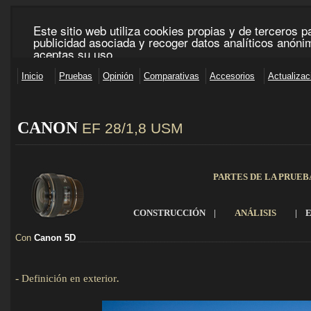
CANON
EF 28/1,8 USM
_____________________________________________________________________________________
PARTES DE LA PRUEB
CONSTRUCCIÓN
|
ANÁLISIS
|
Con
Canon 5D
___________________________________________________________________
-
Definición en exterior
.
Detalles