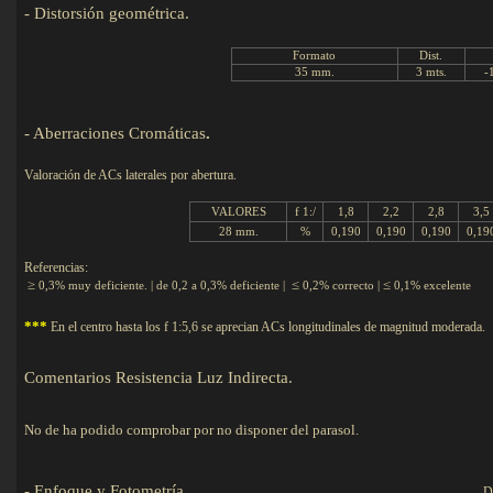
-
Distorsión geométrica.
Det
Formato
Dist.
35 mm.
3 mts.
-
-
Aberraciones Cromáticas
.
Valoración
de ACs laterales por abertura.
VALORES
f 1:/
1,8
2,2
2,8
3,5
28 mm.
%
0,190
0,190
0,190
0,19
Referencias:
≥
≤
≤
0,3% muy deficiente. | de 0,2 a 0,3% deficiente |
0,2% correcto |
0,1% excelente
***
En el centro hasta los f 1:5,6 se aprecian ACs longitudinales de magnitud moderada.
Comentarios Resistencia Luz Indirecta.
No de ha podido comprobar por no disponer del parasol.
-
Enfoque y Fotometría.
D