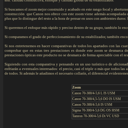
son: calidad constructiva, enfoque y calidad global de su estabilizador.
Si buscamos el zoom mejor construido y acabado en este rango focal y aberturas 
construcción que Canon nos ofrece con este zoom viene además acompańada co
plus que lo distingue del resto a la hora de pensar en usos con ambientes duros: 
Si queremos el enfoque más rápido y preciso dentro de su grupo, también lo en
Si comparamos el grado de perfeccionamiento de su estabilizador, también enco
Si nos entretenemos en hacer comparativas de todos los apartados con las cuat
comprobar que en estas tres prestaciones es donde este zoom se desmarca de
prestaciones ópticas este producto no se desmarca de forma apreciable con el res
Siguiendo con esta comparativa y pensando en un uso turístico o de aficion
enfriarán a eventuales interesados: el precio, casi el triple o más que todos la
de todos. Si además le ańadimos el necesario collarín, el diferencial evidentem
Zoom
Canon 70-300/4-5,6 L IS USM
Canon 70-300/4,5-5,6 DO IS USM
Canon 70-300/4-5,6 IS USM
Sigma 70-300/4-5,6 DG OS HSM
Tamron 70-300/4-5,6 Di VC USD