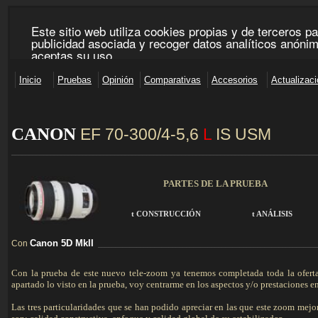
CANON
EF 70-300/4-5,6
L
IS USM
______________________________________________________________________________________
PARTES DE LA PRUEBA
t
CONSTRUCCIÓN
t
ANÁLISIS
Canon 5D MkII
Con
______________________________________________________________
Con la prueba de este nuevo tele-zoom ya tenemos completada toda la oferta 
apartado lo visto en la prueba, voy centrarme en los aspectos y/o prestaciones e
Las tres particularidades que se han podido apreciar en las que este zoom mejora