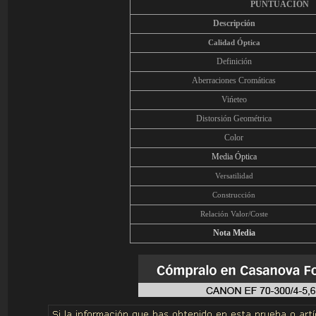
PUNTUACIÓN
Descripción
Calidad Óptica
Definición
Aberraciones Cromáticas
Vińeteo
Distorsión Geométrica
Color
Media Óptica
Versatilidad
Construcción
Relación Valor/Coste
Nota Media