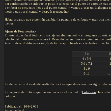
por confirmación de enfoque es posible seleccionar el punto de enfoque más a
a enfocar se encuentra lejos del punto central y vamos a usar un diafragma 
motivo que por el central y después reencuadrar.
Habrá usuarios que preferirán cambiar la pantalla de enfoque y usar otra me
menos.
Ajuste de Fotometría.-
En esta situación el fotómetro trabaja en abertura real y el programa no está
relación al diafragma que se usará. De modo general nos encontramos que desde 
A partir de aquí deberemos seguir de forma aproximada esta tabla de corrección
f 1:
4 a 5,6
-
5,6 a 7,1
-
8 a 9
9-11
-1
Evidentemente el modo de medición por áreas que deseemos usar sigue trabajan
La mayoría de ópticas que encontraréis en el apartado "
Colección
" han sido
enfoque.
Publicado el:
16-9-2.013
Actualizado el: