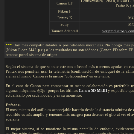
Contax/yashica, Leica R, Nikkor G, F
Canon EF
Pentax K y
Nikon F
-
Pentax K
M4
Sony
M4
Tamron Adaptall
ver productos y co
***
Hay más compatibilidades o posibilidades mecánicas. No pongo más por
(Nikon F con M42 p.e.) o los resultados no son idóneos (Canon FD sobre EF 
remotas por el sistema de origen.
Según el sistema de que se trate este nos ofrecerá más o menos ayudas en cu
Pentax nos permiten usar la telemetría (confirmación de enfoque) de la cám
ajenas al mismo. Canon es la menos "colaboradora" en este tema.
En el caso de Canon para compensar su menor colaboración es preferible us
algunas máquinas. ĄOjo! porque las últimas
Canon 5D MkIII
y es posible que
actualizarlo por cada modelo y en su momento.
Enfocar.-
El movimiento del anillo es aconsejable hacerlo desde la distancia mínima de e
recorrido es más amplio y tenemos más margen para detener el giro al ver el av
adelante.
El mejor sistema, si se mantiene la misma pantalla de enfoque, evidentemen
confirmación de enfoque del sistema, ya sea porque el propio sistema lo hace