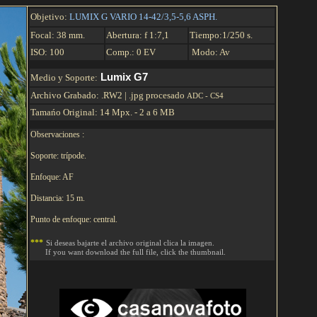
Objetivo:
LUMIX G VARIO 14-42/3,5-5,6 ASPH.
Focal: 38 mm.
Abertura: f 1:
7,1
Tiempo:1/250 s.
ISO: 100
Comp.: 0 EV
Modo: Av
.
Lumix G7
Medio y Soporte:
Archivo Grabado:
.
RW2
| .jpg procesado
ADC - CS4
Tamańo Original: 14 Mpx. - 2 a 6 MB
.
Observaciones :
Soporte: trípode.
Enfoque: AF
Distancia: 15 m.
Punto de enfoque: central.
***
Si deseas bajarte el archivo original clica la imagen.
If you want download the full file, click the thumbnail.